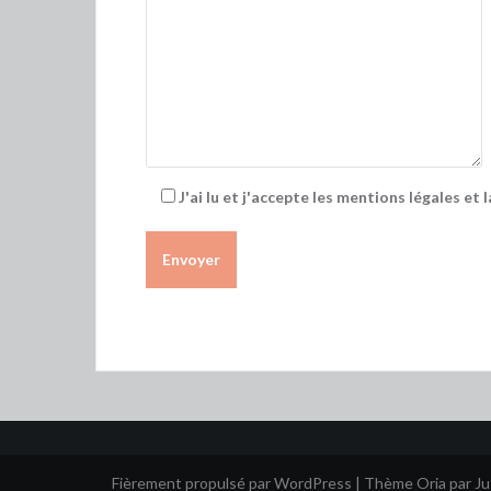
J'ai lu et j'accepte les mentions légales et 
Fièrement propulsé par WordPress
|
Thème
Oria
par J