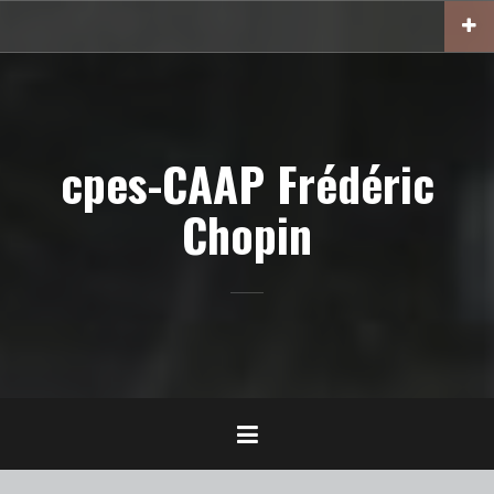
Aller
au
contenu
principal
cpes-CAAP Frédéric
Chopin